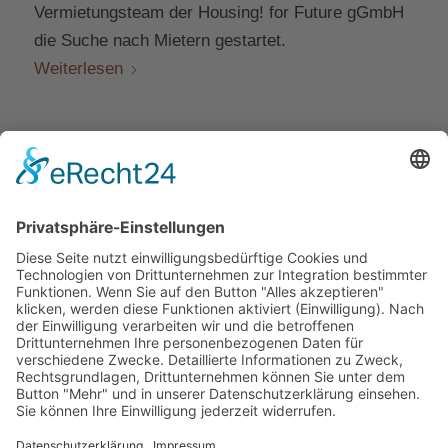
Vermietungsteam der Housing! for Future gGmbH
die Suche nach Mietern gestartet.
Weiterlesen
‹
1
2
3
4
5
›
Seite 3 von 7
»